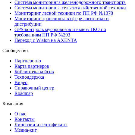
Система мониторинга железнодорожного транспорта
Система мониторинга сельскохозяйственной техники
Мониторинг лесной техники по ПП РФ №1378
Мониторинг транспорта в сфере логистики и
дистрибуции
GPS-контроль мусоровозов и вывоз ТКО по
требованиям ПП РФ №293
Переход с Wialon на AXENTA
Сообщество
Партнерство
Карта партнеров
Библиотека кейсов
Техподдержка
Видео
Справочный центр
Roadmap
Компания
О нас
Контакты
Лицензии и сертификаты
Медиа-кит