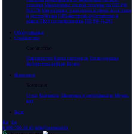
техники
Мониторинг лесной техники по ПП РФ
№1378
Мониторинг транспорта в сфере логистики
и дистрибуции
GPS-контроль мусоровозов и
вывоз ТКО по требованиям ПП РФ №293
Оборудование
Сообщество
Сообщество
Партнерство
Карта партнеров
Техподдержка
Библиотека кейсов
Видео
Компания
Компания
О нас
Контакты
Лицензии и сертификаты
Медиа-
кит
Блог
Ru
|
En
8 800 700 34 45
info@axenta.tech
Оставить заявку