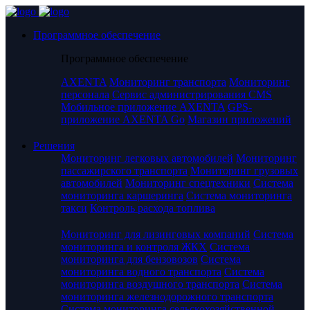
Программное обеспечение
Программное обеспечение
AXENTA
Мониторинг транспорта
Мониторинг
персонала
Сервис администрирования CMS
Мобильное приложение AXENTA
GPS-
приложение AXENTA Go
Магазин приложений
Решения
Мониторинг легковых автомобилей
Мониторинг
пассажирского транспорта
Мониторинг грузовых
автомобилей
Мониторинг спецтехники
Система
мониторинга каршеринга
Система мониторинга
такси
Контроль расхода топлива
Мониторинг для лизинговых компаний
Система
мониторинга и контроля ЖКХ
Система
мониторинга для бензовозов
Система
мониторинга водного транспорта
Система
мониторинга воздушного транспорта
Система
мониторинга железнодорожного транспорта
Система мониторинга сельскохозяйственной