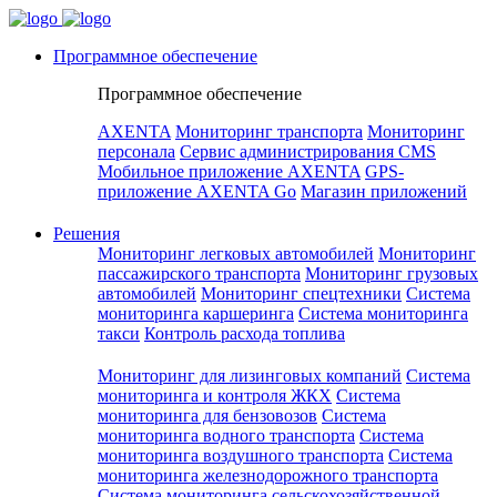
Программное обеспечение
Программное обеспечение
AXENTA
Мониторинг транспорта
Мониторинг
персонала
Сервис администрирования CMS
Мобильное приложение AXENTA
GPS-
приложение AXENTA Go
Магазин приложений
Решения
Мониторинг легковых автомобилей
Мониторинг
пассажирского транспорта
Мониторинг грузовых
автомобилей
Мониторинг спецтехники
Система
мониторинга каршеринга
Система мониторинга
такси
Контроль расхода топлива
Мониторинг для лизинговых компаний
Система
мониторинга и контроля ЖКХ
Система
мониторинга для бензовозов
Система
мониторинга водного транспорта
Система
мониторинга воздушного транспорта
Система
мониторинга железнодорожного транспорта
Система мониторинга сельскохозяйственной