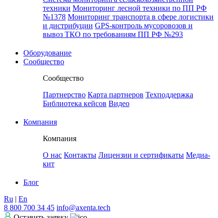
техники
Мониторинг лесной техники по ПП РФ
№1378
Мониторинг транспорта в сфере логистики
и дистрибуции
GPS-контроль мусоровозов и
вывоз ТКО по требованиям ПП РФ №293
Оборудование
Сообщество
Сообщество
Партнерство
Карта партнеров
Техподдержка
Библиотека кейсов
Видео
Компания
Компания
О нас
Контакты
Лицензии и сертификаты
Медиа-
кит
Блог
Ru
|
En
8 800 700 34 45
info@axenta.tech
Оставить заявку