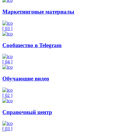
Маркетинговые материалы
[ 0
3
]
Сообщество в Telegram
[ 0
4
]
Обучающие видео
[ 0
2
]
Справочный центр
[ 0
3
]