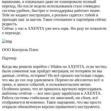
машинами, и изначально даже не планировали полный
переход. Но после недели использования стало очевидно:
система удобнее, быстрее и техподдержка работает иначе.
Тебе не кидают инструкции, а реально садятся с тобой и
проходят шаг за шагом. Такое отношение к партнёрам сейчас
редкость.
Сейчас у нас в AXENTA уже весь парк. Ни разу не пожалели
о переходе.
ООО Контроль Плюс
Партнер
Когда мы решили перейти с Wialon на AXENTA, если честно,
были сомнения: как пройдет миграция, не потеряем ли мы
данные, отчёты, историю? Но всё прошло настолько гладко,
что мы до сих пор удивляемся. Перенесли абсолютно всё: и
треки, и записи событий, и пользовательские метки.
Особенно ценно, что не пришлось вручную пересоздавать
шаблоны отчётов — все они сразу заработали в AXENTA.
Работа системы стабильная: ни зависаний, ни сбоев, всё
отображается мгновенно. Такое ощущение, что мы просто
открыли обновлённую версию привычного инструмента.