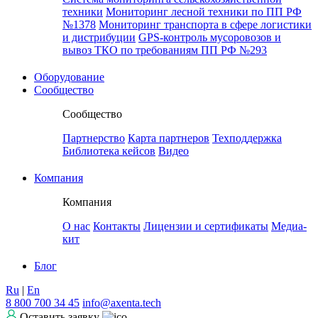
техники
Мониторинг лесной техники по ПП РФ
№1378
Мониторинг транспорта в сфере логистики
и дистрибуции
GPS-контроль мусоровозов и
вывоз ТКО по требованиям ПП РФ №293
Оборудование
Сообщество
Сообщество
Партнерство
Карта партнеров
Техподдержка
Библиотека кейсов
Видео
Компания
Компания
О нас
Контакты
Лицензии и сертификаты
Медиа-
кит
Блог
Ru
|
En
8 800 700 34 45
info@axenta.tech
Оставить заявку