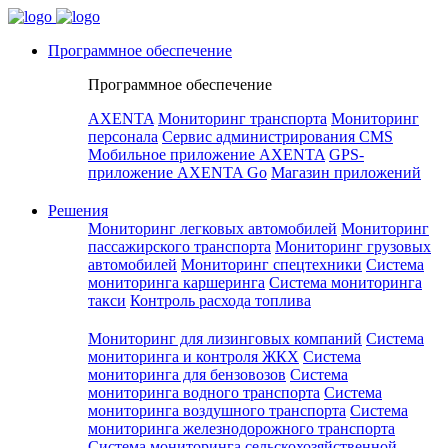
Программное обеспечение
Программное обеспечение
AXENTA
Мониторинг транспорта
Мониторинг
персонала
Сервис администрирования CMS
Мобильное приложение AXENTA
GPS-
приложение AXENTA Go
Магазин приложений
Решения
Мониторинг легковых автомобилей
Мониторинг
пассажирского транспорта
Мониторинг грузовых
автомобилей
Мониторинг спецтехники
Система
мониторинга каршеринга
Система мониторинга
такси
Контроль расхода топлива
Мониторинг для лизинговых компаний
Система
мониторинга и контроля ЖКХ
Система
мониторинга для бензовозов
Система
мониторинга водного транспорта
Система
мониторинга воздушного транспорта
Система
мониторинга железнодорожного транспорта
Система мониторинга сельскохозяйственной