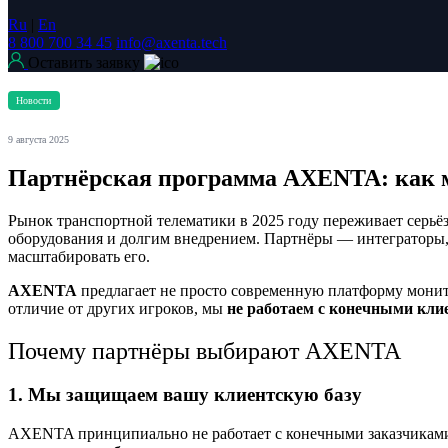
Ru
|
En
8 800 700 34 45
info@axenta.tech
Оставить заявку
Новости
9 августа 2025
Партнёрская программа AXENTA: как 
Рынок транспортной телематики в 2025 году переживает серь
оборудования и долгим внедрением. Партнёры — интеграторы, 
масштабировать его.
AXENTA
предлагает не просто современную платформу мони
отличие от других игроков, мы
не работаем с конечными кл
Почему партнёры выбирают AXENTA
1. Мы защищаем вашу клиентскую базу
AXENTA принципиально не работает с конечными заказчиками.