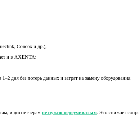
ueclink, Concox и др.);
тает и в AXENTA;
а 1–2 дня без потерь данных и затрат на замену оборудования.
там, и диспетчерам
не нужно переучиваться
. Это снижает сопр