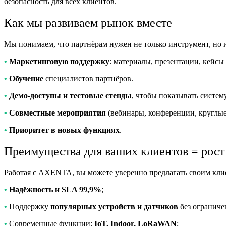
безопасность для всех клиентов.
Как мы развиваем рынок вместе
Мы понимаем, что партнёрам нужен не только инструмент, но 
•
Маркетинговую поддержку
: материалы, презентации, кейсы
•
Обучение
специалистов партнёров.
•
Демо-доступы и тестовые стенды
, чтобы показывать систем
•
Совместные мероприятия
(вебинары, конференции, круглые
•
Приоритет в новых функциях
.
Преимущества для ваших клиентов = рост
Работая с AXENTA, вы можете уверенно предлагать своим кли
•
Надёжность и SLA 99,9%
;
•
Поддержку
популярных устройств и датчиков
без ограниче
•
Современные функции:
IoT, Indoor, LoRaWAN
;