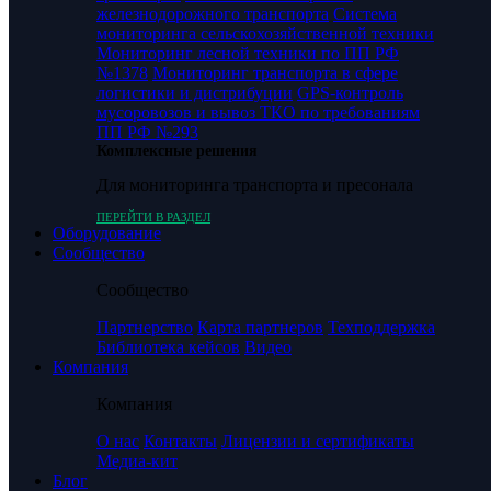
железнодорожного транспорта
Система
мониторинга сельскохозяйственной техники
Мониторинг лесной техники по ПП РФ
№1378
Мониторинг транспорта в сфере
логистики и дистрибуции
GPS-контроль
мусоровозов и вывоз ТКО по требованиям
ПП РФ №293
Комплексные решения
Для мониторинга транспорта и пресонала
ПЕРЕЙТИ В РАЗДЕЛ
Оборудование
Сообщество
Сообщество
Партнерство
Карта партнеров
Техподдержка
Библиотека кейсов
Видео
Компания
Компания
О нас
Контакты
Лицензии и сертификаты
Медиа-кит
Блог