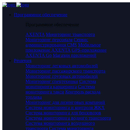
Программное обеспечение
Программное обеспечение
AXENTA
Мониторинг транспорта
Мониторинг персонала
Сервис
администрирования CMS
Мобильное
приложение AXENTA
GPS-приложение
AXENTA Go
Магазин приложений
Решения
Мониторинг легковых автомобилей
Мониторинг пассажирского транспорта
Мониторинг грузовых автомобилей
Мониторинг спецтехники
Система
мониторинга каршеринга
Система
мониторинга такси
Контроль расхода
топлива
Мониторинг для лизинговых компаний
Система мониторинга и контроля ЖКХ
Система мониторинга для бензовозов
Система мониторинга водного транспорта
Система мониторинга воздушного
транспорта
Система мониторинга