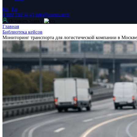
Ru
|
En
8 800 700 34 45
info@axenta.tech
Оставить заявку
Главная
Библиотека кейсов
Мониторинг транспорта для логистической компании в Моск