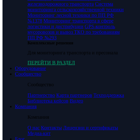
железнодорожного транспорта
Система
мониторинга сельскохозяйственной техники
Мониторинг лесной техники по ПП РФ
№1378
Мониторинг транспорта в сфере
логистики и дистрибуции
GPS-контроль
мусоровозов и вывоз ТКО по требованиям
ПП РФ №293
Комплексные решения
Для мониторинга транспорта и пресонала
ПЕРЕЙТИ В РАЗДЕЛ
Оборудование
Сообщество
Сообщество
Партнерство
Карта партнеров
Техподдержка
Библиотека кейсов
Видео
Компания
Компания
О нас
Контакты
Лицензии и сертификаты
Медиа-кит
Блог