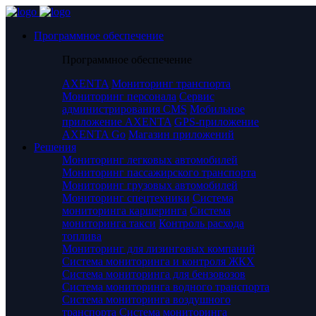
Программное обеспечение
Программное обеспечение
AXENTA
Мониторинг транспорта
Мониторинг персонала
Сервис
администрирования CMS
Мобильное
приложение AXENTA
GPS-приложение
AXENTA Go
Магазин приложений
Решения
Мониторинг легковых автомобилей
Мониторинг пассажирского транспорта
Мониторинг грузовых автомобилей
Мониторинг спецтехники
Система
мониторинга каршеринга
Система
мониторинга такси
Контроль расхода
топлива
Мониторинг для лизинговых компаний
Система мониторинга и контроля ЖКХ
Система мониторинга для бензовозов
Система мониторинга водного транспорта
Система мониторинга воздушного
транспорта
Система мониторинга