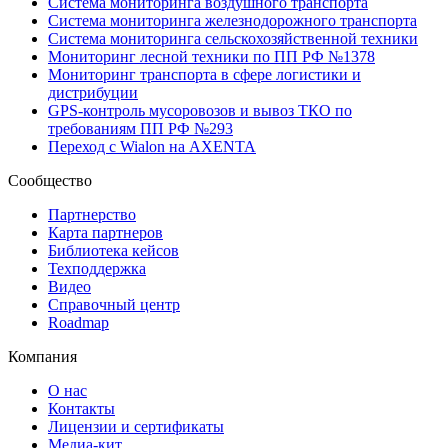
Система мониторинга воздушного транспорта
Система мониторинга железнодорожного транспорта
Система мониторинга сельскохозяйственной техники
Мониторинг лесной техники по ПП РФ №1378
Мониторинг транспорта в сфере логистики и
дистрибуции
GPS-контроль мусоровозов и вывоз ТКО по
требованиям ПП РФ №293
Переход с Wialon на AXENTA
Сообщество
Партнерство
Карта партнеров
Библиотека кейсов
Техподдержка
Видео
Справочный центр
Roadmap
Компания
О нас
Контакты
Лицензии и сертификаты
Медиа-кит