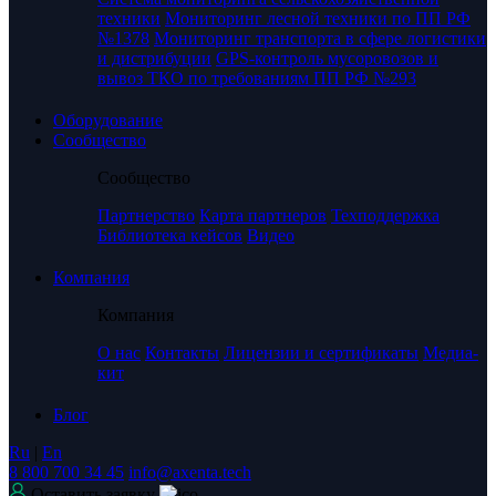
техники
Мониторинг лесной техники по ПП РФ
№1378
Мониторинг транспорта в сфере логистики
и дистрибуции
GPS-контроль мусоровозов и
вывоз ТКО по требованиям ПП РФ №293
Оборудование
Сообщество
Сообщество
Партнерство
Карта партнеров
Техподдержка
Библиотека кейсов
Видео
Компания
Компания
О нас
Контакты
Лицензии и сертификаты
Медиа-
кит
Блог
Ru
|
En
8 800 700 34 45
info@axenta.tech
Оставить заявку