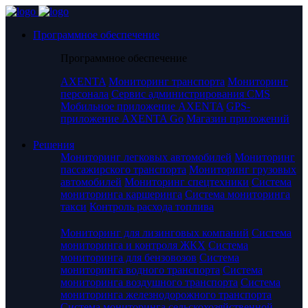
Программное обеспечение
Программное обеспечение
AXENTA
Мониторинг транспорта
Мониторинг
персонала
Сервис администрирования CMS
Мобильное приложение AXENTA
GPS-
приложение AXENTA Go
Магазин приложений
Решения
Мониторинг легковых автомобилей
Мониторинг
пассажирского транспорта
Мониторинг грузовых
автомобилей
Мониторинг спецтехники
Система
мониторинга каршеринга
Система мониторинга
такси
Контроль расхода топлива
Мониторинг для лизинговых компаний
Система
мониторинга и контроля ЖКХ
Система
мониторинга для бензовозов
Система
мониторинга водного транспорта
Система
мониторинга воздушного транспорта
Система
мониторинга железнодорожного транспорта
Система мониторинга сельскохозяйственной