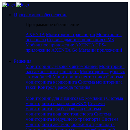
Программное обеспечение
Программное обеспечение
AXENTA
Мониторинг транспорта
Мониторинг
персонала
Сервис администрирования CMS
Мобильное приложение AXENTA
GPS-
приложение AXENTA Go
Магазин приложений
Решения
Мониторинг легковых автомобилей
Мониторинг
пассажирского транспорта
Мониторинг грузовых
автомобилей
Мониторинг спецтехники
Система
мониторинга каршеринга
Система мониторинга
такси
Контроль расхода топлива
Мониторинг для лизинговых компаний
Система
мониторинга и контроля ЖКХ
Система
мониторинга для бензовозов
Система
мониторинга водного транспорта
Система
мониторинга воздушного транспорта
Система
мониторинга железнодорожного транспорта
Система мониторинга сельскохозяйственной