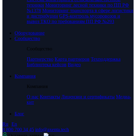
техники
Мониторинг лесной техники по ПП РФ
№1378
Мониторинг транспорта в сфере логистики
и дистрибуции
GPS-контроль мусоровозов и
вывоз ТКО по требованиям ПП РФ №293
Оборудование
Сообщество
Сообщество
Партнерство
Карта партнеров
Техподдержка
Библиотека кейсов
Видео
Компания
Компания
О нас
Контакты
Лицензии и сертификаты
Медиа-
кит
Блог
Ru
|
En
8 800 700 34 45
info@axenta.tech
Оставить заявку