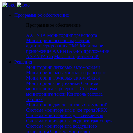
Программное обеспечение
Программное обеспечение
AXENTA
Мониторинг транспорта
Мониторинг персонала
Сервис
администрирования CMS
Мобильное
приложение AXENTA
GPS-приложение
AXENTA Go
Магазин приложений
Решения
Мониторинг легковых автомобилей
Мониторинг пассажирского транспорта
Мониторинг грузовых автомобилей
Мониторинг спецтехники
Система
мониторинга каршеринга
Система
мониторинга такси
Контроль расхода
топлива
Мониторинг для лизинговых компаний
Система мониторинга и контроля ЖКХ
Система мониторинга для бензовозов
Система мониторинга водного транспорта
Система мониторинга воздушного
транспорта
Система мониторинга