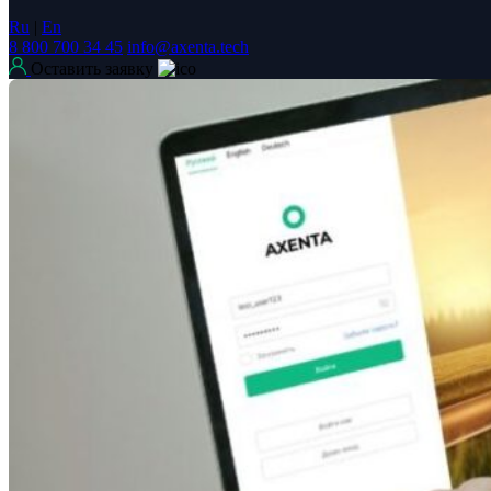
Ru
|
En
8 800 700 34 45
info@axenta.tech
Оставить заявку