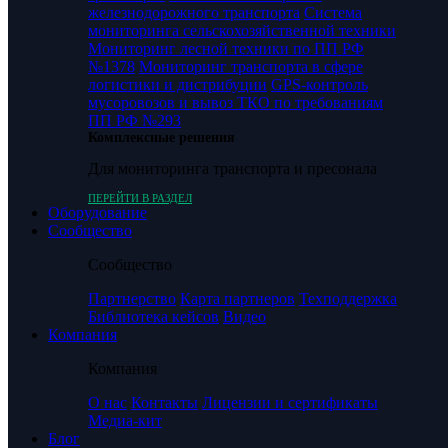
железнодорожного транспорта
Система
мониторинга сельскохозяйственной техники
Мониторинг лесной техники по ПП РФ
№1378
Мониторинг транспорта в сфере
логистики и дистрибуции
GPS-контроль
мусоровозов и вывоз ТКО по требованиям
ПП РФ №293
Комплексные решения
Для мониторинга транспорта и пресонала
ПЕРЕЙТИ В РАЗДЕЛ
Оборудование
Сообщество
Сообщество
Партнерство
Карта партнеров
Техподдержка
Библиотека кейсов
Видео
Компания
Компания
О нас
Контакты
Лицензии и сертификаты
Медиа-кит
Блог