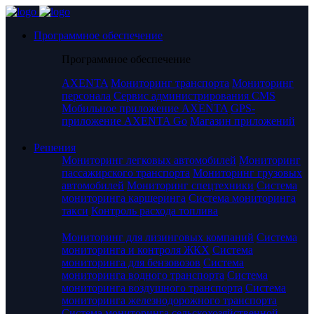
Программное обеспечение
Программное обеспечение
AXENTA
Мониторинг транспорта
Мониторинг
персонала
Сервис администрирования CMS
Мобильное приложение AXENTA
GPS-
приложение AXENTA Go
Магазин приложений
Решения
Мониторинг легковых автомобилей
Мониторинг
пассажирского транспорта
Мониторинг грузовых
автомобилей
Мониторинг спецтехники
Система
мониторинга каршеринга
Система мониторинга
такси
Контроль расхода топлива
Мониторинг для лизинговых компаний
Система
мониторинга и контроля ЖКХ
Система
мониторинга для бензовозов
Система
мониторинга водного транспорта
Система
мониторинга воздушного транспорта
Система
мониторинга железнодорожного транспорта
Система мониторинга сельскохозяйственной