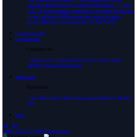
техники
Мониторинг лесной техники по ПП РФ
№1378
Мониторинг транспорта в сфере логистики
и дистрибуции
GPS-контроль мусоровозов и
вывоз ТКО по требованиям ПП РФ №293
Оборудование
Сообщество
Сообщество
Партнерство
Карта партнеров
Техподдержка
Библиотека кейсов
Видео
Компания
Компания
О нас
Контакты
Лицензии и сертификаты
Медиа-
кит
Блог
Ru
|
En
8 800 700 34 45
info@axenta.tech
Оставить заявку