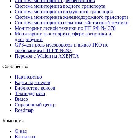
Система мониторинга для бензовозов
Система мониторинга водного транспорта
Система мониторинга воздушного транспорта
Система мониторинга железнодорожного транспорта
Система мониторинга сельскохозяйственной техники
Мониторинг лесной техники по ПП РФ №1378
Мониторинг транспорта в сфере логистики и
дистрибуции
GPS-контроль мусоровозов и вывоз ТКО по
требованиям ПП РФ №293
Переход с Wialon на AXENTA
Сообщество
Партнерство
Карта партнеров
Библиотека кейсов
Техподдержка
Видео
Справочный центр
Roadmap
Компания
О нас
Контакты