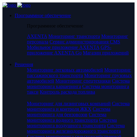
Программное обеспечение
Программное обеспечение
AXENTA
Мониторинг транспорта
Мониторинг
персонала
Сервис администрирования CMS
Мобильное приложение AXENTA
GPS-
приложение AXENTA Go
Магазин приложений
Решения
Мониторинг легковых автомобилей
Мониторинг
пассажирского транспорта
Мониторинг грузовых
автомобилей
Мониторинг спецтехники
Система
мониторинга каршеринга
Система мониторинга
такси
Контроль расхода топлива
Мониторинг для лизинговых компаний
Система
мониторинга и контроля ЖКХ
Система
мониторинга для бензовозов
Система
мониторинга водного транспорта
Система
мониторинга воздушного транспорта
Система
мониторинга железнодорожного транспорта
Система мониторинга сельскохозяйственной