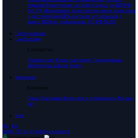
техники
Мониторинг лесной техники по ПП РФ
№1378
Мониторинг транспорта в сфере логистики
и дистрибуции
GPS-контроль мусоровозов и
вывоз ТКО по требованиям ПП РФ №293
Оборудование
Сообщество
Сообщество
Партнерство
Карта партнеров
Техподдержка
Библиотека кейсов
Видео
Компания
Компания
О нас
Контакты
Лицензии и сертификаты
Медиа-
кит
Блог
Ru
|
En
8 800 700 34 45
info@axenta.tech
Оставить заявку