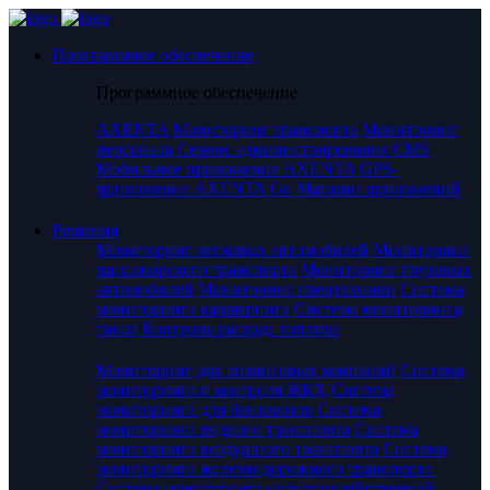
Программное обеспечение
Программное обеспечение
AXENTA
Мониторинг транспорта
Мониторинг
персонала
Сервис администрирования CMS
Мобильное приложение AXENTA
GPS-
приложение AXENTA Go
Магазин приложений
Решения
Мониторинг легковых автомобилей
Мониторинг
пассажирского транспорта
Мониторинг грузовых
автомобилей
Мониторинг спецтехники
Система
мониторинга каршеринга
Система мониторинга
такси
Контроль расхода топлива
Мониторинг для лизинговых компаний
Система
мониторинга и контроля ЖКХ
Система
мониторинга для бензовозов
Система
мониторинга водного транспорта
Система
мониторинга воздушного транспорта
Система
мониторинга железнодорожного транспорта
Система мониторинга сельскохозяйственной