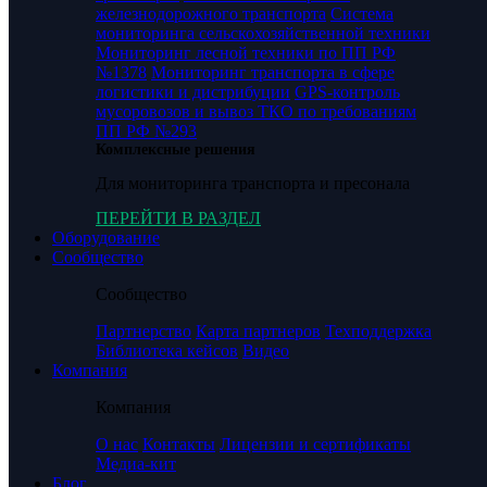
железнодорожного транспорта
Система
мониторинга сельскохозяйственной техники
Мониторинг лесной техники по ПП РФ
№1378
Мониторинг транспорта в сфере
логистики и дистрибуции
GPS-контроль
мусоровозов и вывоз ТКО по требованиям
ПП РФ №293
Комплексные решения
Для мониторинга транспорта и пресонала
ПЕРЕЙТИ В РАЗДЕЛ
Оборудование
Сообщество
Сообщество
Партнерство
Карта партнеров
Техподдержка
Библиотека кейсов
Видео
Компания
Компания
О нас
Контакты
Лицензии и сертификаты
Медиа-кит
Блог