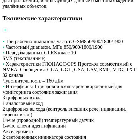
для приложений, использующих данные о местонахождении
удалённых объектов.
Технические характеристики
•
Три рабочих диапазона частот: GSM850/900/1800/1900
•
Частотный диапазон, МГц 850/900/1800/1900
•
Передача данных GPRS класс 10
SMS (текст/данные)
•
Характеристики ГЛОНАСС/GPS Протокол совместимый c
NMEA. Сообщения: GGA, GGL, GSA, GSV, RMC, VTG, TXT
32 канала
Чувствительность – 160 дБм
•
Интерфейсы 1 цифровой вход зарезервированный для
мониторинга состояния зажигания
3 цифровых входа
1 аналоговый вход
2 цифровых выхода (контроль внешних реле, индикации,
сирены и т.д.)
1-wire (проводной) температурный датчик
1-wire ключи идентификации
Акселерометр
2 светодиодных индикатора состояния