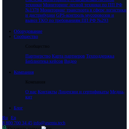
техники
Мониторинг лесной техники по ПП РФ
№1378
Мониторинг транспорта в сфере логистики
и дистрибуции
GPS-контроль мусоровозов и
вывоз ТКО по требованиям ПП РФ №293
Оборудование
Сообщество
Сообщество
Партнерство
Карта партнеров
Техподдержка
Библиотека кейсов
Видео
Компания
Компания
О нас
Контакты
Лицензии и сертификаты
Медиа-
кит
Блог
Ru
|
En
8 800 700 34 45
info@axenta.tech
Оставить заявку