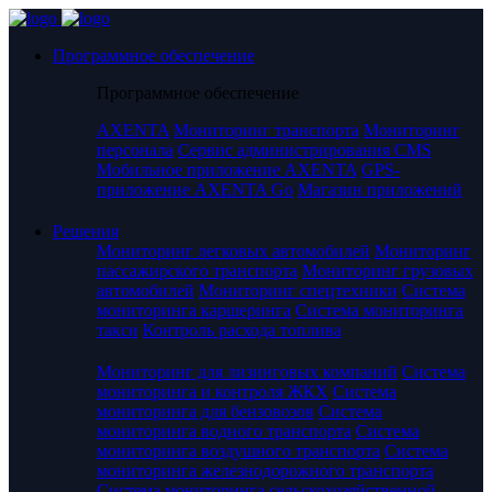
Программное обеспечение
Программное обеспечение
AXENTA
Мониторинг транспорта
Мониторинг
персонала
Сервис администрирования CMS
Мобильное приложение AXENTA
GPS-
приложение AXENTA Go
Магазин приложений
Решения
Мониторинг легковых автомобилей
Мониторинг
пассажирского транспорта
Мониторинг грузовых
автомобилей
Мониторинг спецтехники
Система
мониторинга каршеринга
Система мониторинга
такси
Контроль расхода топлива
Мониторинг для лизинговых компаний
Система
мониторинга и контроля ЖКХ
Система
мониторинга для бензовозов
Система
мониторинга водного транспорта
Система
мониторинга воздушного транспорта
Система
мониторинга железнодорожного транспорта
Система мониторинга сельскохозяйственной