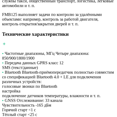
службы такси, общественный транспорт, логистика, легковые
автомобили и т. п.
FMB125 выполняет задачи по контролю за удалёнными
объектами: например, контроль за работой двигателя,
контроль открытия/закрытия дверей и т. п.
Технические характеристики
•
Частотные диапазоны, МГц Четыре диапазона:
850/900/1800/1900
•
Передача данных GPRS класс 12
SMS (текст/данные)
•
Bluetooth Bluetooth-приёмопередатчик полностью совместим
со спецификацией Bluetooth 4.0 + LE для подключения
различных устройств:
голосовые звонки по Bluetooth
настройка
подключение датчиков температуры, влажности и т. п.
•
GNSS Отслеживание: 33 канала
Чувствительность -165 дБм
Горячий старт <1 с
Тёплый старт <25 с