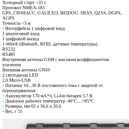
Холодный старт <35 с
Протокол NMEA-183
GPS, ГЛОНАСС, GALILEO, BEIDOU, SBAS, QZSS, DGPS,
AGPS
Точность <3 м
•
Интерфейсы 1 цифровой вход
1 аналоговый вход
1 цифровой выход
1-Wire® (iButton®, RFID, датчики температуры)
RS232
RS485
Внутренняя антенна GSM с высоким коэффициентом
усиления
Внешняя антенна GNSS
2 светодиода LED
2.0 Micro-USB
•
Питание 10...30 В постоянного тока с защитой от
перенапряжения
•
Аккумулятор 170 мА*ч, Li-Ion батарея 3.7 В
•
Диапазон рабочих температур -40°C…+85°C
•
Размеры, мм 65 x 56,6 x 20,6
•
Вес, г 55