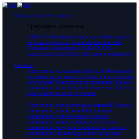
Программное обеспечение
Программное обеспечение
AXENTA
Мониторинг транспорта
Мониторинг
персонала
Сервис администрирования CMS
Мобильное приложение AXENTA
GPS-
приложение AXENTA Go
Магазин приложений
Решения
Мониторинг легковых автомобилей
Мониторинг
пассажирского транспорта
Мониторинг грузовых
автомобилей
Мониторинг спецтехники
Система
мониторинга каршеринга
Система мониторинга
такси
Контроль расхода топлива
Мониторинг для лизинговых компаний
Система
мониторинга и контроля ЖКХ
Система
мониторинга для бензовозов
Система
мониторинга водного транспорта
Система
мониторинга воздушного транспорта
Система
мониторинга железнодорожного транспорта
Система мониторинга сельскохозяйственной