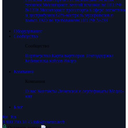
техники
Мониторинг лесной техники по ПП РФ
№1378
Мониторинг транспорта в сфере логистики
и дистрибуции
GPS-контроль мусоровозов и
вывоз ТКО по требованиям ПП РФ №293
Оборудование
Сообщество
Сообщество
Партнерство
Карта партнеров
Техподдержка
Библиотека кейсов
Видео
Компания
Компания
О нас
Контакты
Лицензии и сертификаты
Медиа-
кит
Блог
Ru
|
En
8 800 700 34 45
info@axenta.tech
Оставить заявку