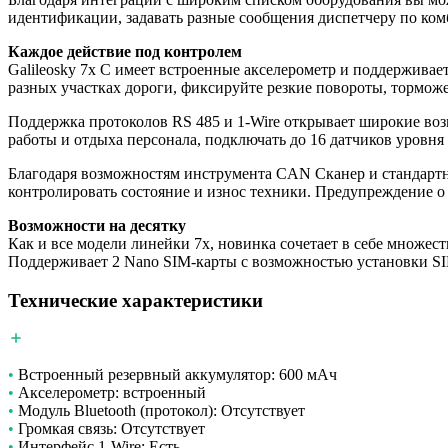
идентификации, задавать разные сообщения диспетчеру по ком
Каждое действие под контролем
Galileosky 7x C имеет встроенные акселерометр и поддержива
разных участках дороги, фиксируйте резкие повороты, тормож
Поддержка протоколов RS 485 и 1-Wire открывает широкие возм
работы и отдыха персонала, подключать до 16 датчиков уровня 
Благодаря возможностям инструмента CAN Сканер и стандартны
контролировать состояние и износ техники. Предупреждение о
Возможности на десятку
Как и все модели линейки 7x, новинка сочетает в себе множес
Поддерживает 2 Nano SIM-карты с возможностью установки SIM
Технические характеристики
•
Встроенный резервный аккумулятор: 600 мАч
•
Акселерометр: встроенный
•
Модуль Bluetooth (протокол): Отсутствует
•
Громкая связь: Отсутствует
•
Интерфейс 1-Wire: Есть