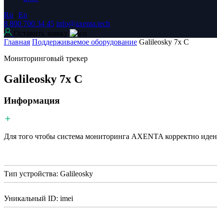
Ru
|
En
8 800 700 34 45
info@axenta.tech
Оставить заявку
Главная
Поддерживаемое оборудование
Galileosky 7x C
Мониторинговый трекер
Galileosky 7x C
Информация
Для того чтобы система мониторинга AXENTA корректно иденти
Тип устройства: Galileosky
Уникальный ID: imei