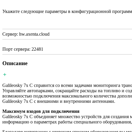
Укажите следующие параметры в конфигурационной программе и
Сервер: hw.axenta.cloud
Порт сервера: 22481
Описание
Galileosky 7x C справится со всеми задачами мониторинга тр
Управляйте автопарками, сокращайте расходы на топливо и сод
возможностью подключения максимального количества дополни
Galileosky 7x C с внешними и внутренними антеннами.
Максимум входов для подключения
Galileosky 7x C объединяет множество устройств для создания
информацию о параметрах работы специального оборудования, к
Благодаря интеграции с широким списком оборудования вы може