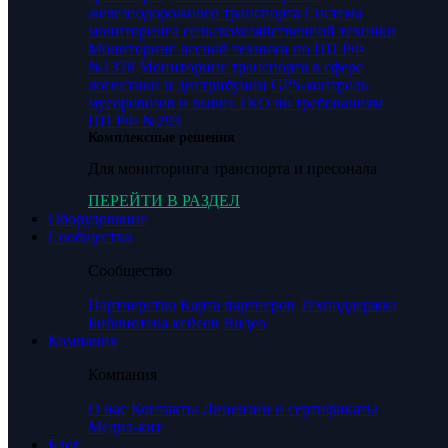
железнодорожного транспорта
Система
мониторинга сельскохозяйственной техники
Мониторинг лесной техники по ПП РФ
№1378
Мониторинг транспорта в сфере
логистики и дистрибуции
GPS-контроль
мусоровозов и вывоз ТКО по требованиям
ПП РФ №293
Комплексные решения
Для мониторинга транспорта и пресонала
ПЕРЕЙТИ В РАЗДЕЛ
Оборудование
Сообщество
Сообщество
Партнерство
Карта партнеров
Техподдержка
Библиотека кейсов
Видео
Компания
Компания
О нас
Контакты
Лицензии и сертификаты
Медиа-кит
Блог