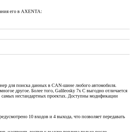
вания его в AXENTA:
канер для поиска данных в CAN-шине любого автомобиля.
огое другое. Более того, Galileosky 7x C выгодно отличается
 в самых нестандартных проектах. Доступны модификации
едусмотрено 10 входов и 4 выхода, что позволяет передавать
р, настроить доступ к выдаче топлива только после