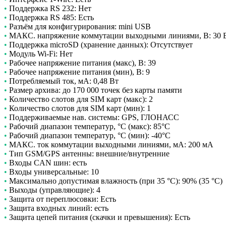
•
Поддержка RS 232: Нет
•
Поддержка RS 485: Есть
•
Разъём для конфигурирования: mini USB
•
МАКС. напряжение коммутации выходными линиями, В: 30 
•
Поддержка microSD (хранение данных): Отсутствует
•
Модуль Wi-Fi: Нет
•
Рабочее напряжение питания (макс), В: 39
•
Рабочее напряжение питания (мин), В: 9
•
Потребляемый ток, мА: 0,48 Вт
•
Размер архива: до 170 000 точек без карты памяти
•
Количество слотов для SIM карт (макс): 2
•
Количество слотов для SIM карт (мин): 1
•
Поддерживаемые нав. системы: GPS, ГЛОНАСС
•
Рабочий диапазон температур, °C (макс): 85°C
•
Рабочий диапазон температур, °C (мин): -40°C
•
МАКС. ток коммутации выходными линиями, мА: 200 мА
•
Тип GSM/GPS антенны: внешние/внутренние
•
Входы CAN шин: есть
•
Входы универсальные: 10
•
Максимально допустимая влажность (при 35 °C): 90% (35 °C)
•
Выходы (управляющие): 4
•
Защита от переплюсовки: Есть
•
Защита входных линий: есть
•
Защита цепей питания (скачки и превышения): Есть