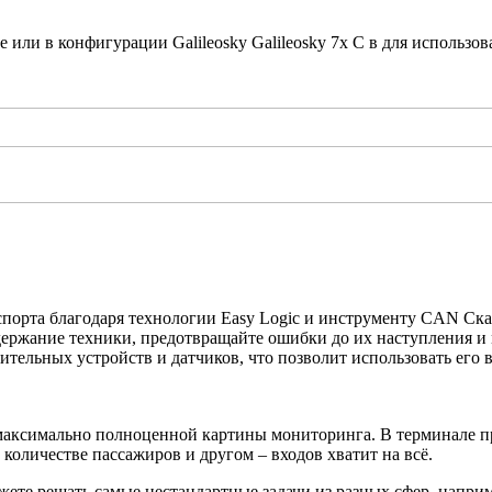
ли в конфигурации Galileosky Galileosky 7x C в для использо
анспорта благодаря технологии Easy Logic и инструменту CAN С
ержание техники, предотвращайте ошибки до их наступления и мн
тельных устройств и датчиков, что позволит использовать его
 максимально полноценной картины мониторинга. В терминале пр
оличестве пассажиров и другом – входов хватит на всё.
те решать самые нестандартные задачи из разных сфер, наприме