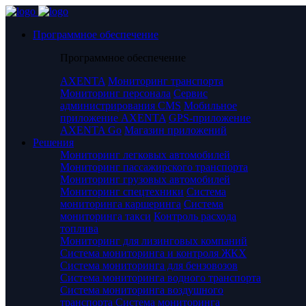
Программное обеспечение
Программное обеспечение
AXENTA
Мониторинг транспорта
Мониторинг персонала
Сервис
администрирования CMS
Мобильное
приложение AXENTA
GPS-приложение
AXENTA Go
Магазин приложений
Решения
Мониторинг легковых автомобилей
Мониторинг пассажирского транспорта
Мониторинг грузовых автомобилей
Мониторинг спецтехники
Система
мониторинга каршеринга
Система
мониторинга такси
Контроль расхода
топлива
Мониторинг для лизинговых компаний
Система мониторинга и контроля ЖКХ
Система мониторинга для бензовозов
Система мониторинга водного транспорта
Система мониторинга воздушного
транспорта
Система мониторинга