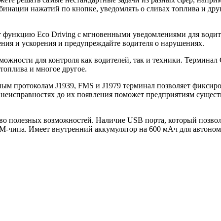
бинации нажатий по кнопке, уведомлять о сливах топлива и дру
ет функцию Eco Driving с мгновенными уведомлениями для води
ения и ускорения и предупреждайте водителя о нарушениях.
ожности для контроля как водителей, так и техники. Терминал G
топлива и многое другое.
м протоколам J1939, FMS и J1979 терминал позволяет фиксиров
 неисправностях до их появления поможет предприятиям сущест
тво полезных возможностей. Наличие USB порта, который позвол
-чипа. Имеет внутренний аккумулятор на 600 мАч для автономн