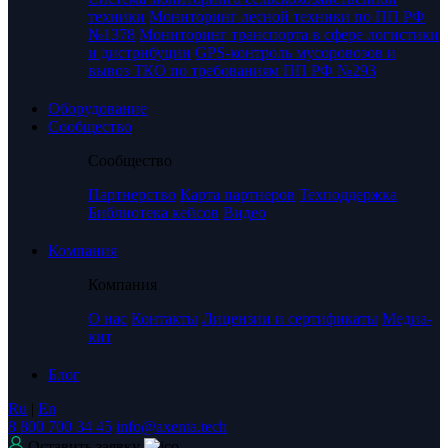
техники
Мониторинг лесной техники по ПП РФ
№1378
Мониторинг транспорта в сфере логистики
и дистрибуции
GPS-контроль мусоровозов и
вывоз ТКО по требованиям ПП РФ №293
Оборудование
Сообщество
Сообщество
Партнерство
Карта партнеров
Техподдержка
Библиотека кейсов
Видео
Компания
Компания
О нас
Контакты
Лицензии и сертификаты
Медиа-
кит
Блог
Ru
|
En
8 800 700 34 45
info@axenta.tech
Оставить заявку