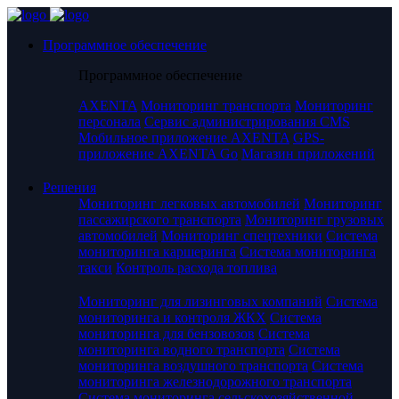
Программное обеспечение
Программное обеспечение
AXENTA
Мониторинг транспорта
Мониторинг
персонала
Сервис администрирования CMS
Мобильное приложение AXENTA
GPS-
приложение AXENTA Go
Магазин приложений
Решения
Мониторинг легковых автомобилей
Мониторинг
пассажирского транспорта
Мониторинг грузовых
автомобилей
Мониторинг спецтехники
Система
мониторинга каршеринга
Система мониторинга
такси
Контроль расхода топлива
Мониторинг для лизинговых компаний
Система
мониторинга и контроля ЖКХ
Система
мониторинга для бензовозов
Система
мониторинга водного транспорта
Система
мониторинга воздушного транспорта
Система
мониторинга железнодорожного транспорта
Система мониторинга сельскохозяйственной