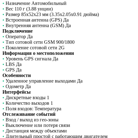
•
Назначение Автомобильный
•
Вес 110 г (3.88 унции)
•
Размер 85x52x23 мм (3.35x2.05x0.91 дюйма)
•
Встроенная антенна (GPS) Да
•
Внутренняя антенна (GSM) Да
Подключение
•
Оператор Да
•
Тип сотовой сети GSM 900/1800
•
Поколение сотовой сети 2G
Информация о местоположении
•
Уровень GPS сигнала Да
•
LBS Да
•
GPS Да
Особенности
•
Удаленное управление выходами Да
•
Одометр Да
Интерфейсы
•
Дискретные входы 1
•
Количество выходов 1
•
Поля входов: Температура
Отслеживание событий
•
Вход / выход из гео-зоны
•
Выключение или потеря связи
•
Дистанция между объектами
•
Длительный простой с работающим двигателем