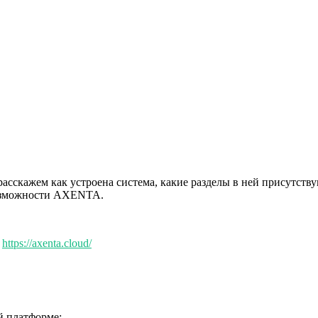
асскажем как устроена система, какие разделы в ней присутств
озможности AXENTA.
:
https://axenta.cloud/
й платформе: