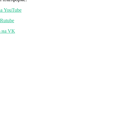
а YouTube
Rutube
 на VK