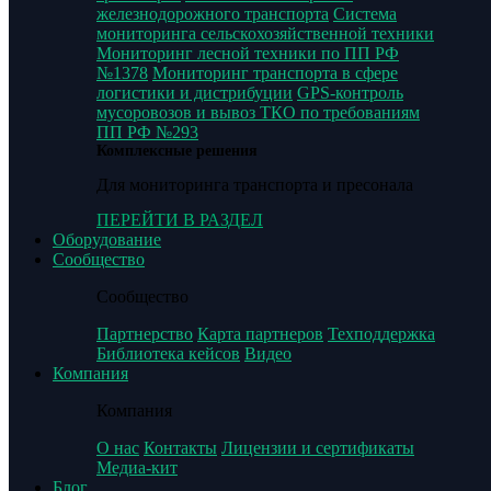
железнодорожного транспорта
Система
мониторинга сельскохозяйственной техники
Мониторинг лесной техники по ПП РФ
№1378
Мониторинг транспорта в сфере
логистики и дистрибуции
GPS-контроль
мусоровозов и вывоз ТКО по требованиям
ПП РФ №293
Комплексные решения
Для мониторинга транспорта и пресонала
ПЕРЕЙТИ В РАЗДЕЛ
Оборудование
Сообщество
Сообщество
Партнерство
Карта партнеров
Техподдержка
Библиотека кейсов
Видео
Компания
Компания
О нас
Контакты
Лицензии и сертификаты
Медиа-кит
Блог