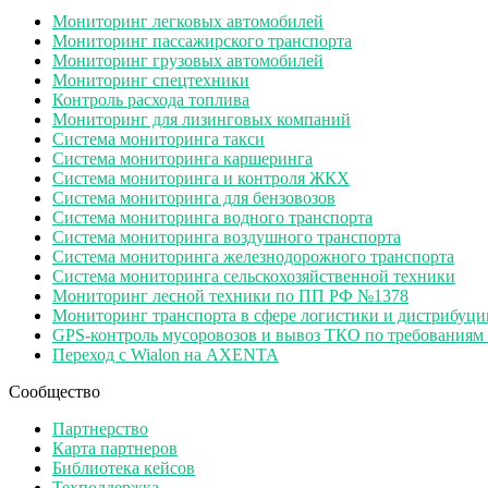
Мониторинг легковых автомобилей
Мониторинг пассажирского транспорта
Мониторинг грузовых автомобилей
Мониторинг спецтехники
Контроль расхода топлива
Мониторинг для лизинговых компаний
Система мониторинга такси
Система мониторинга каршеринга
Система мониторинга и контроля ЖКХ
Система мониторинга для бензовозов
Система мониторинга водного транспорта
Система мониторинга воздушного транспорта
Система мониторинга железнодорожного транспорта
Система мониторинга сельскохозяйственной техники
Мониторинг лесной техники по ПП РФ №1378
Мониторинг транспорта в сфере логистики и дистрибуци
GPS-контроль мусоровозов и вывоз ТКО по требования
Переход с Wialon на AXENTA
Сообщество
Партнерство
Карта партнеров
Библиотека кейсов
Техподдержка