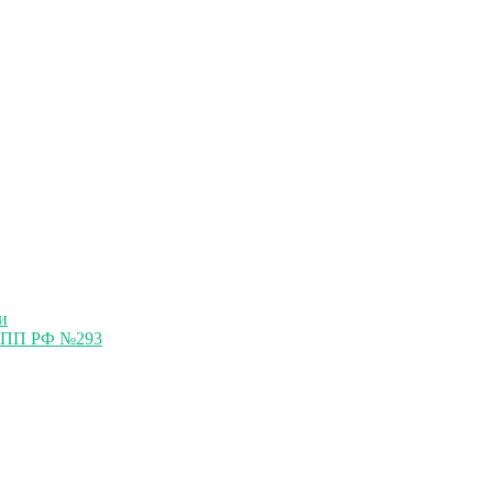
и
м ПП РФ №293