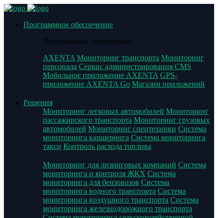
Программное обеспечение
Программное обеспечение
AXENTA
Мониторинг транспорта
Мониторинг
персонала
Сервис администрирования CMS
Мобильное приложение AXENTA
GPS-
приложение AXENTA Go
Магазин приложений
Решения
Мониторинг легковых автомобилей
Мониторинг
пассажирского транспорта
Мониторинг грузовых
автомобилей
Мониторинг спецтехники
Система
мониторинга каршеринга
Система мониторинга
такси
Контроль расхода топлива
Мониторинг для лизинговых компаний
Система
мониторинга и контроля ЖКХ
Система
мониторинга для бензовозов
Система
мониторинга водного транспорта
Система
мониторинга воздушного транспорта
Система
мониторинга железнодорожного транспорта
Система мониторинга сельскохозяйственной