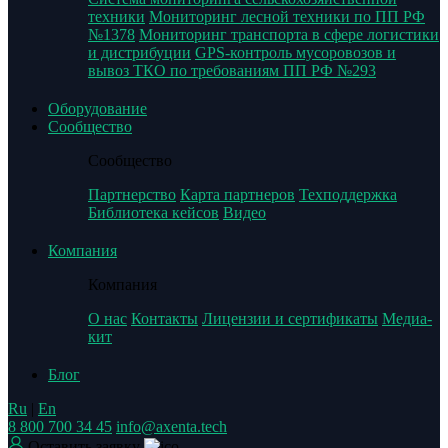
техники
Мониторинг лесной техники по ПП РФ
№1378
Мониторинг транспорта в сфере логистики
и дистрибуции
GPS-контроль мусоровозов и
вывоз ТКО по требованиям ПП РФ №293
Оборудование
Сообщество
Сообщество
Партнерство
Карта партнеров
Техподдержка
Библиотека кейсов
Видео
Компания
Компания
О нас
Контакты
Лицензии и сертификаты
Медиа-
кит
Блог
Ru
|
En
8 800 700 34 45
info@axenta.tech
Оставить заявку