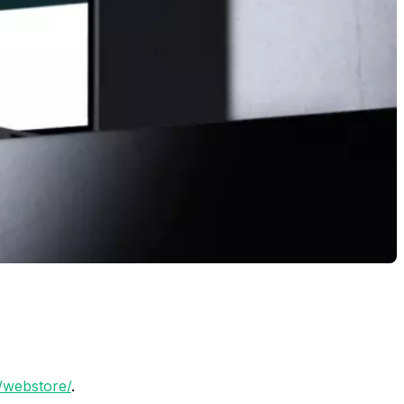
h/webstore/
.