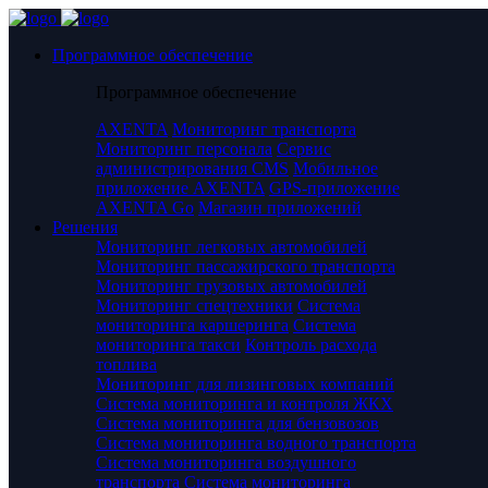
Программное обеспечение
Программное обеспечение
AXENTA
Мониторинг транспорта
Мониторинг персонала
Сервис
администрирования CMS
Мобильное
приложение AXENTA
GPS-приложение
AXENTA Go
Магазин приложений
Решения
Мониторинг легковых автомобилей
Мониторинг пассажирского транспорта
Мониторинг грузовых автомобилей
Мониторинг спецтехники
Система
мониторинга каршеринга
Система
мониторинга такси
Контроль расхода
топлива
Мониторинг для лизинговых компаний
Система мониторинга и контроля ЖКХ
Система мониторинга для бензовозов
Система мониторинга водного транспорта
Система мониторинга воздушного
транспорта
Система мониторинга