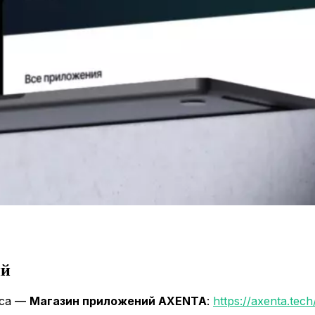
ий
иса —
Магазин приложений
AXENTA
:
https://axenta.tec