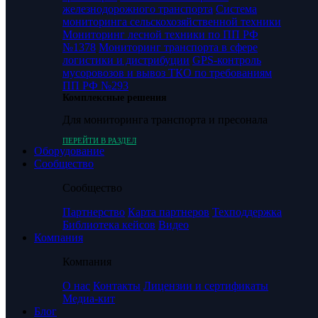
железнодорожного транспорта
Система
мониторинга сельскохозяйственной техники
Мониторинг лесной техники по ПП РФ
№1378
Мониторинг транспорта в сфере
логистики и дистрибуции
GPS-контроль
мусоровозов и вывоз ТКО по требованиям
ПП РФ №293
Комплексные решения
Для мониторинга транспорта и пресонала
ПЕРЕЙТИ В РАЗДЕЛ
Оборудование
Сообщество
Сообщество
Партнерство
Карта партнеров
Техподдержка
Библиотека кейсов
Видео
Компания
Компания
О нас
Контакты
Лицензии и сертификаты
Медиа-кит
Блог