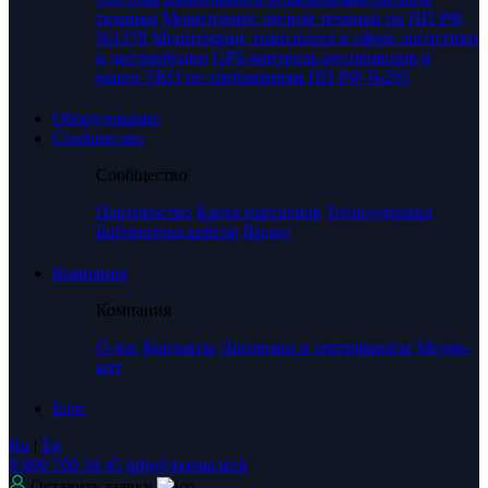
техники
Мониторинг лесной техники по ПП РФ
№1378
Мониторинг транспорта в сфере логистики
и дистрибуции
GPS-контроль мусоровозов и
вывоз ТКО по требованиям ПП РФ №293
Оборудование
Сообщество
Сообщество
Партнерство
Карта партнеров
Техподдержка
Библиотека кейсов
Видео
Компания
Компания
О нас
Контакты
Лицензии и сертификаты
Медиа-
кит
Блог
Ru
|
En
8 800 700 34 45
info@axenta.tech
Оставить заявку