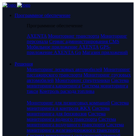
Программное обеспечение
Программное обеспечение
AXENTA
Мониторинг транспорта
Мониторинг
персонала
Сервис администрирования CMS
Мобильное приложение AXENTA
GPS-
приложение AXENTA Go
Магазин приложений
Решения
Мониторинг легковых автомобилей
Мониторинг
пассажирского транспорта
Мониторинг грузовых
автомобилей
Мониторинг спецтехники
Система
мониторинга каршеринга
Система мониторинга
такси
Контроль расхода топлива
Мониторинг для лизинговых компаний
Система
мониторинга и контроля ЖКХ
Система
мониторинга для бензовозов
Система
мониторинга водного транспорта
Система
мониторинга воздушного транспорта
Система
мониторинга железнодорожного транспорта
Система мониторинга сельскохозяйственной