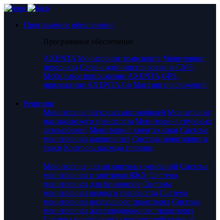
Программное обеспечение
Программное обеспечение
AXENTA
Мониторинг транспорта
Мониторинг
персонала
Сервис администрирования CMS
Мобильное приложение AXENTA
GPS-
приложение AXENTA Go
Магазин приложений
Решения
Мониторинг легковых автомобилей
Мониторинг
пассажирского транспорта
Мониторинг грузовых
автомобилей
Мониторинг спецтехники
Система
мониторинга каршеринга
Система мониторинга
такси
Контроль расхода топлива
Мониторинг для лизинговых компаний
Система
мониторинга и контроля ЖКХ
Система
мониторинга для бензовозов
Система
мониторинга водного транспорта
Система
мониторинга воздушного транспорта
Система
мониторинга железнодорожного транспорта
Система мониторинга сельскохозяйственной