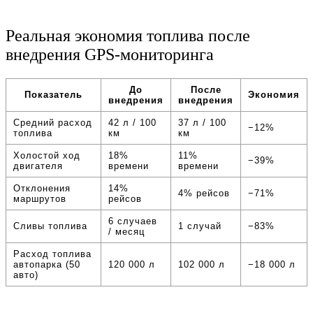
Реальная экономия топлива после
внедрения GPS-мониторинга
До
После
Показатель
Экономия
внедрения
внедрения
Средний расход
42 л / 100
37 л / 100
−12%
топлива
км
км
Холостой ход
18%
11%
−39%
двигателя
времени
времени
Отклонения
14%
4% рейсов
−71%
маршрутов
рейсов
6 случаев
Сливы топлива
1 случай
−83%
/ месяц
Расход топлива
автопарка (50
120 000 л
102 000 л
−18 000 л
авто)