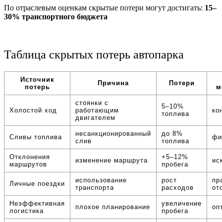
По отраслевым оценкам скрытые потери могут достигать:
15–
30% транспортного бюджета
Таблица скрытых потерь автопарка
Источник
Причина
Потери
потерь
м
стоянки с
5–10%
Холостой ход
работающим
ко
топлива
двигателем
несанкционированный
до 8%
Сливы топлива
фи
слив
топлива
Отклонения
+5–12%
изменение маршрута
ис
маршрутов
пробега
использование
рост
пр
Личные поездки
транспорта
расходов
от
Неэффективная
увеличение
плохое планирование
оп
логистика
пробега