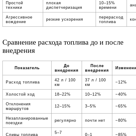
Простой
плохая
10–15%
ан
техники
диспетчеризация
времени
Агрессивное
перерасход
резкие ускорения
ко
вождение
топлива
Сравнение расхода топлива до и после
внедрения
До
После
Показатель
Изменен
внедрения
внедрения
42 л / 100
37 л / 100
Расход топлива
−12%
км
км
Холостой ход
18–22%
10–12%
−40%
Отклонения
12–15%
3–5%
−65%
маршрутов
Незапланированные
регулярно
почти нет
−80%
поездки
5–7
Сливы топлива
0–1
−85%