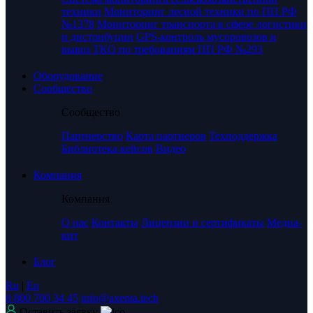
техники
Мониторинг лесной техники по ПП РФ
№1378
Мониторинг транспорта в сфере логистики
и дистрибуции
GPS-контроль мусоровозов и
вывоз ТКО по требованиям ПП РФ №293
Оборудование
Сообщество
Сообщество
Партнерство
Карта партнеров
Техподдержка
Библиотека кейсов
Видео
Компания
Компания
О нас
Контакты
Лицензии и сертификаты
Медиа-
кит
Блог
Ru
|
En
8 800 700 34 45
info@axenta.tech
Оставить заявку