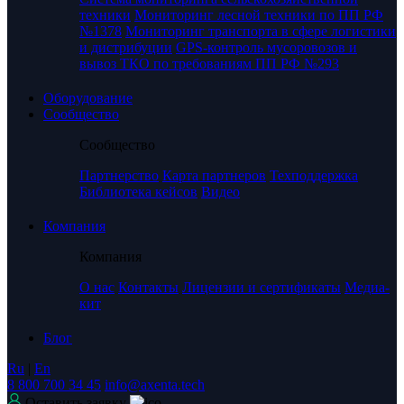
техники
Мониторинг лесной техники по ПП РФ
№1378
Мониторинг транспорта в сфере логистики
и дистрибуции
GPS-контроль мусоровозов и
вывоз ТКО по требованиям ПП РФ №293
Оборудование
Сообщество
Сообщество
Партнерство
Карта партнеров
Техподдержка
Библиотека кейсов
Видео
Компания
Компания
О нас
Контакты
Лицензии и сертификаты
Медиа-
кит
Блог
Ru
|
En
8 800 700 34 45
info@axenta.tech
Оставить заявку