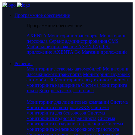
Программное обеспечение
Программное обеспечение
AXENTA
Мониторинг транспорта
Мониторинг
персонала
Сервис администрирования CMS
Мобильное приложение AXENTA
GPS-
приложение AXENTA Go
Магазин приложений
Решения
Мониторинг легковых автомобилей
Мониторинг
пассажирского транспорта
Мониторинг грузовых
автомобилей
Мониторинг спецтехники
Система
мониторинга каршеринга
Система мониторинга
такси
Контроль расхода топлива
Мониторинг для лизинговых компаний
Система
мониторинга и контроля ЖКХ
Система
мониторинга для бензовозов
Система
мониторинга водного транспорта
Система
мониторинга воздушного транспорта
Система
мониторинга железнодорожного транспорта
Система мониторинга сельскохозяйственной