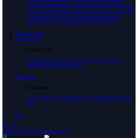
техники
Мониторинг лесной техники по ПП РФ
№1378
Мониторинг транспорта в сфере логистики
и дистрибуции
GPS-контроль мусоровозов и
вывоз ТКО по требованиям ПП РФ №293
Оборудование
Сообщество
Сообщество
Партнерство
Карта партнеров
Техподдержка
Библиотека кейсов
Видео
Компания
Компания
О нас
Контакты
Лицензии и сертификаты
Медиа-
кит
Блог
Ru
|
En
8 800 700 34 45
info@axenta.tech
Оставить заявку