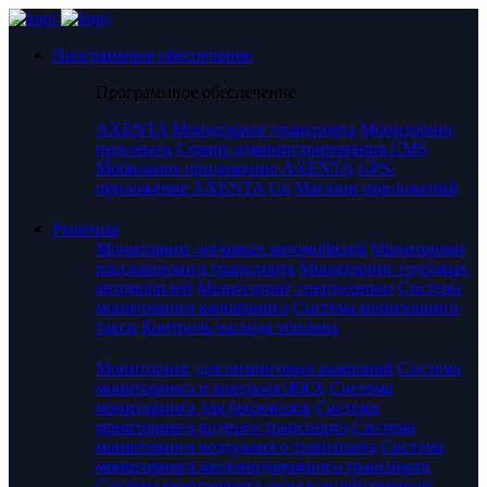
Программное обеспечение
Программное обеспечение
AXENTA
Мониторинг транспорта
Мониторинг
персонала
Сервис администрирования CMS
Мобильное приложение AXENTA
GPS-
приложение AXENTA Go
Магазин приложений
Решения
Мониторинг легковых автомобилей
Мониторинг
пассажирского транспорта
Мониторинг грузовых
автомобилей
Мониторинг спецтехники
Система
мониторинга каршеринга
Система мониторинга
такси
Контроль расхода топлива
Мониторинг для лизинговых компаний
Система
мониторинга и контроля ЖКХ
Система
мониторинга для бензовозов
Система
мониторинга водного транспорта
Система
мониторинга воздушного транспорта
Система
мониторинга железнодорожного транспорта
Система мониторинга сельскохозяйственной